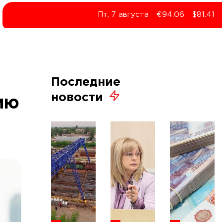
Пт, 7 августа
€94.06
$81.41
Последние
новости
ию