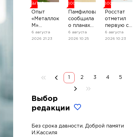
СОБЫТИЯ
НОВОСТИ
НОВОСТИ
Опыт
Памфилова
Росстат
«Металлокомплект-
сообщила
отметил
М»
о планах
первую с
показывает,
ЦИК
мая
6 августа
6 августа
6 августа
почему
применять
дефляцию
2026 21:23
2026 10:25
2026 10:23
цифровизация
дроны на
становится
выборах
новой
нормой
металлоторговли
1
2
3
4
5
Выбор
редакции
Без срока давности. Доброй памяти
И.Кассиля