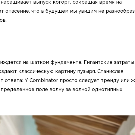
 наращивает выпуск когорт, сокращая время на
т опасение, что в будущем мы увидим не разнообра
ов.
зиждется на шатком фундаменте. Гигантские затраты
здают классическую картину пузыря. Станислав
т ответа: Y Combinator просто следует тренду или 
еопределенное поле волну за волной однотипных