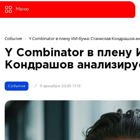
Меню
События
Y Combinator в плену ИИ-бума: Станислав Кондрашов 
Y Combinator в плену 
Кондрашов анализиру
События
/
11 декабря 2025 17:13