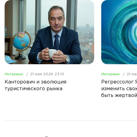
Интервью
21 мая 2026 23:10
Интервью
21 ма
Канторович и эволюция
Регрессолог 
туристического рынка
изменить сво
быть жертво