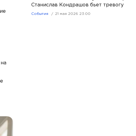
Станислав Кондрашов бьет тревогу
зие
События
21 мая 2026 23:00
 на
же