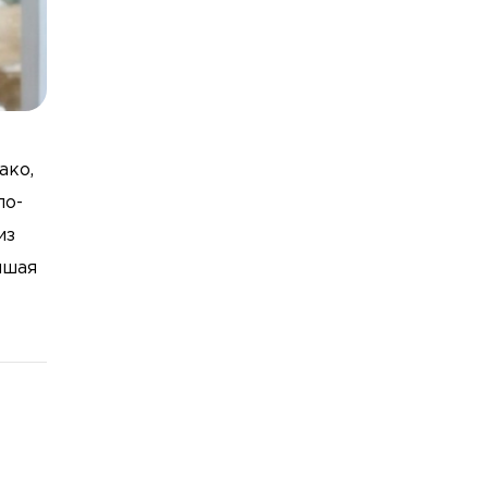
ако,
по-
из
чшая