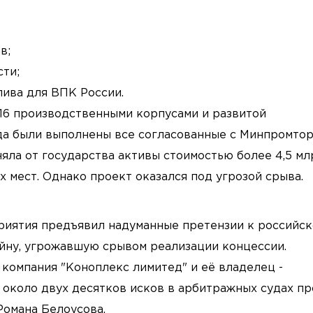
в;
ти;
лива для ВПК России.
 16 производственными корпусами и развитой
ода были выполнены все согласованные с Минпромто
яла от государства активы стоимостью более 4,5 мл
х мест. Однако проект оказался под угрозой срыва.
риятия предъявил надуманные претензии к российс
йну, угрожавшую срывом реализации концессии.
компания "Коноплекс лимитед" и её владелец -
 около двух десятков исков в арбитражных судах пр
Романа Белоусова.