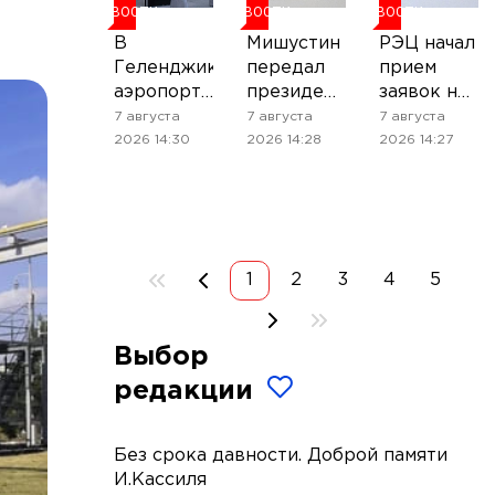
НОВОСТИ
НОВОСТИ
НОВОСТИ
В
Мишустин
РЭЦ начал
Геленджикском
передал
прием
аэропорту
президенту
заявок на
установили
Киргизии
участие в
7 августа
7 августа
7 августа
ограничения
тёплые
стриме с
2026 14:30
2026 14:28
2026 14:27
пожелания
популярным
от Путина
блогером
на
ВЭФ-2026
1
2
3
4
5
Выбор
редакции
Без срока давности. Доброй памяти
И.Кассиля