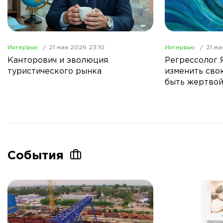
Интервью
21 мая 2026 23:10
Интервью
21 ма
Канторович и эволюция
Регрессолог 
туристического рынка
изменить сво
быть жертво
События