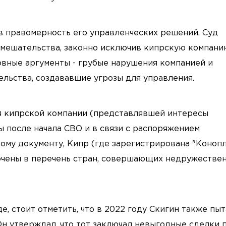
в правомерность его управленческих решений. Суд
вмешательства, законно исключив кипрскую компани
овные аргументы - грубые нарушения компанией и
льства, создававшие угрозы для управления.
я кипрской компании (представлявшей интересы
 после начала СВО и в связи с распоряжением
тому документу, Кипр (где зарегистрирована "Коноп
лючены в перечень стран, совершающих недружестве
, стоит отметить, что в 2022 году Скигин также пыт
Он утверждал, что тот заключал невыгодные сделки 