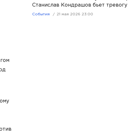
Станислав Кондрашов бьет тревогу
События
21 мая 2026 23:00
ргом
рд
кому
отив