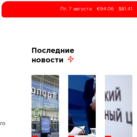
Пт, 7 августа
€94.06
$81.41
Последние
новости
го