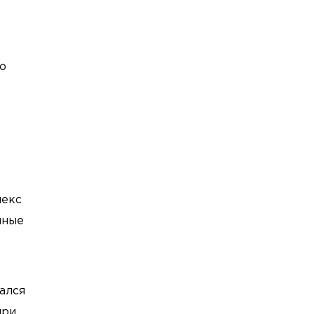
ю
лекс
нные
ался
при